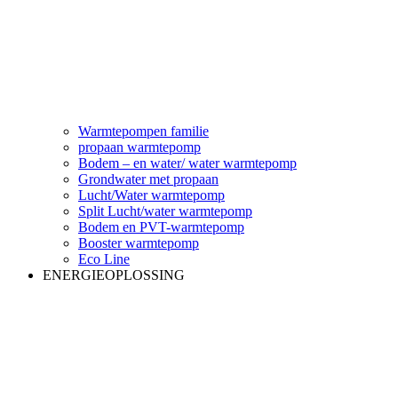
Warmtepompen familie
propaan warmtepomp
Bodem – en water/ water warmtepomp
Grondwater met propaan
Lucht/Water warmtepomp
Split Lucht/water warmtepomp
Bodem en PVT-warmtepomp
Booster warmtepomp
Eco Line
ENERGIEOPLOSSING